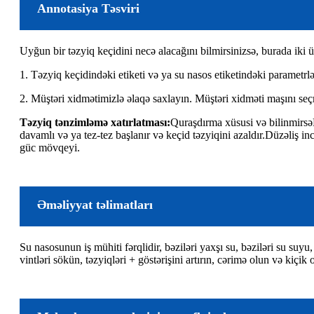
Annotasiya Təsviri
Uyğun bir təzyiq keçidini necə alacağını bilmirsinizsə, burada iki ü
1. Təzyiq keçidindəki etiketi və ya su nasos etiketindəki parametrl
2. Müştəri xidmətimizlə əlaqə saxlayın. Müştəri xidməti maşını s
Təzyiq tənzimləmə xatırlatması:
Quraşdırma xüsusi və bilinmirsə
davamlı və ya tez-tez başlanır və keçid təzyiqini azaldır.
Düzəliş in
güc mövqeyi.
Əməliyyat təlimatları
Su nasosunun iş mühiti fərqlidir, bəziləri yaxşı su, bəziləri su suy
vintləri sökün, təzyiqləri + göstərişini artırın, cərimə olun və kiç