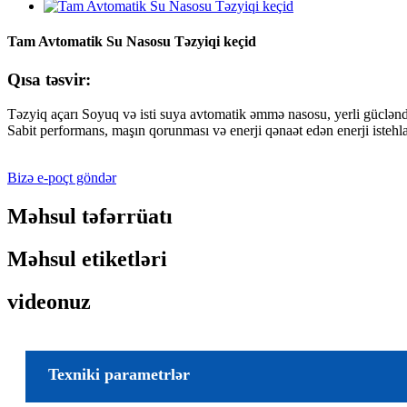
Tam Avtomatik Su Nasosu Təzyiqi keçid
Qısa təsvir:
Təzyiq açarı Soyuq və isti suya avtomatik əmmə nasosu, yerli gücləndi
Sabit performans, maşın qorunması və enerji qənaət edən enerji ist
Bizə e-poçt göndər
Məhsul təfərrüatı
Məhsul etiketləri
videonuz
Texniki parametrlər