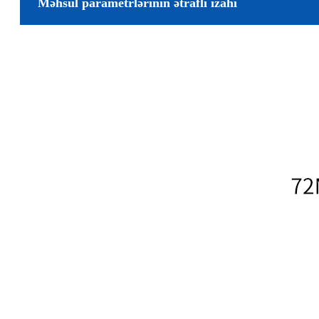
Məhsul parametrlərinin ətraflı izahı