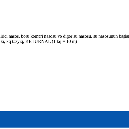
rici nasos, boru kəməri nasosu və digər su nasosu, su nasosunun başlan
ehlakı, kq təzyiq, KETURNAL (1 kq = 10 m)