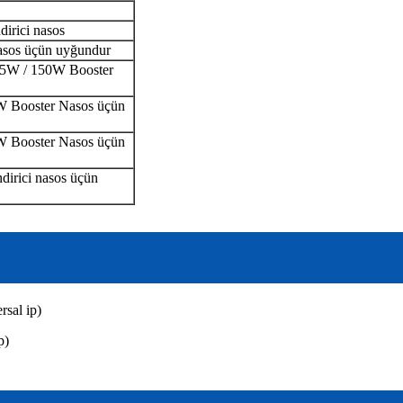
dirici nasos
asos üçün uyğundur
25W / 150W Booster
 Booster Nasos üçün
 Booster Nasos üçün
irici nasos üçün
rsal ip)
p)