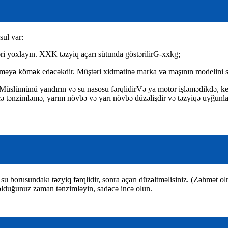
sul var:
əri yoxlayın. XXK təzyiq açarı sütunda göstərilir
G-xxkg;
eçməyə kömək edəcəkdir. Müştəri xidmətinə marka və maşının modelini s
Müslümünü yandırın və su nasosu fərqlidir
Və ya motor işləmədikdə, keç
cə tənzimləmə, yarım növbə və yarı növbə düzəlişdir və təzyiqə uyğun
u, su borusundakı təzyiq fərqlidir, sonra açarı düzəltməlisiniz. (Zəhmət 
ik olduğunuz zaman tənzimləyin, sadəcə incə olun.