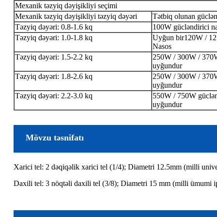
Mexanik təzyiq dəyişikliyi seçimi
Mexanik təzyiq dəyişikliyi təzyiq dəyəri
Tətbiq olunan güclən
Təzyiq dəyəri: 0.8-1.6 kq
100W gücləndirici n
Təzyiq dəyəri: 1.0-1.8 kq
Uyğun bir120W / 1
Nasos
Təzyiq dəyəri: 1.5-2.2 kq
250W / 300W / 370W
uyğundur
Təzyiq dəyəri: 1.8-2.6 kq
250W / 300W / 370W
uyğundur
Təzyiq dəyəri: 2.2-3.0 kq
550W / 750W güclənd
uyğundur
Mövzu təsnifatı
Xarici tel: 2 dəqiqəlik xarici tel (1/4); Diametri 12.5mm (milli unive
Daxili tel: 3 nöqtəli daxili tel (3/8); Diametri 15 mm (milli ümumi i