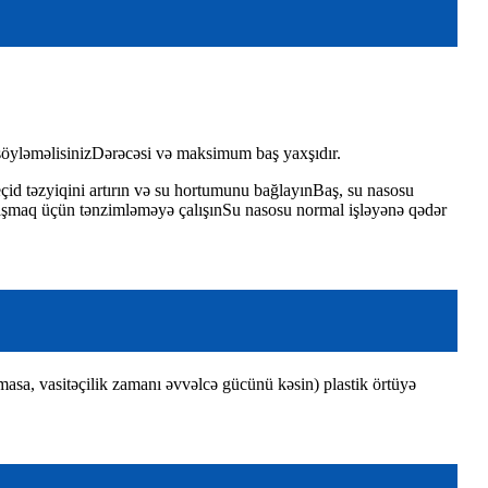
öyləməlisiniz
Dərəcəsi və maksimum baş yaxşıdır.
id təzyiqini artırın və su hortumunu bağlayın
Baş, su nasosu
laşmaq üçün tənzimləməyə çalışın
Su nasosu normal işləyənə qədər
olmasa, vasitəçilik zamanı əvvəlcə gücünü kəsin) plastik örtüyə