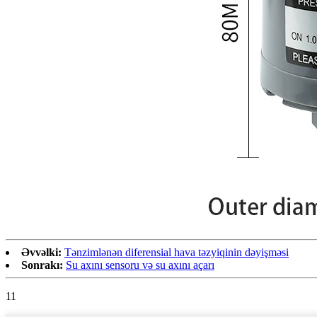
Əvvəlki:
Tənzimlənən diferensial hava təzyiqinin dəyişməsi
Sonrakı:
Su axını sensoru və su axını açarı
11