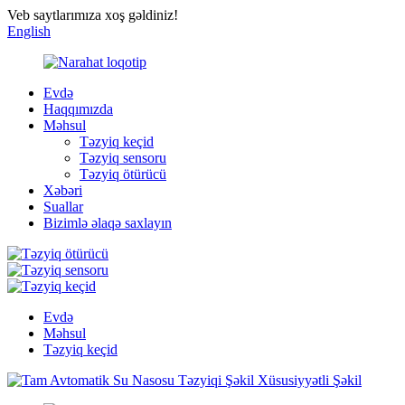
Veb saytlarımıza xoş gəldiniz!
English
Evdə
Haqqımızda
Məhsul
Təzyiq keçid
Təzyiq sensoru
Təzyiq ötürücü
Xəbəri
Suallar
Bizimlə əlaqə saxlayın
Evdə
Məhsul
Təzyiq keçid