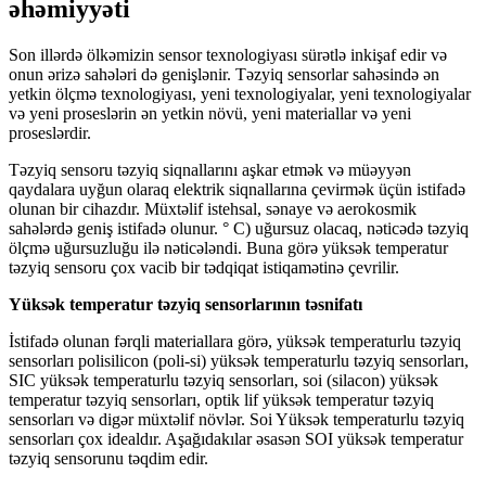
əhəmiyyəti
Son illərdə ölkəmizin sensor texnologiyası sürətlə inkişaf edir və
onun ərizə sahələri də genişlənir. Təzyiq sensorlar sahəsində ən
yetkin ölçmə texnologiyası, yeni texnologiyalar, yeni texnologiyalar
və yeni proseslərin ən yetkin növü, yeni materiallar və yeni
proseslərdir.
Təzyiq sensoru təzyiq siqnallarını aşkar etmək və müəyyən
qaydalara uyğun olaraq elektrik siqnallarına çevirmək üçün istifadə
olunan bir cihazdır. Müxtəlif istehsal, sənaye və aerokosmik
sahələrdə geniş istifadə olunur. ° C) uğursuz olacaq, nəticədə təzyiq
ölçmə uğursuzluğu ilə nəticələndi. Buna görə yüksək temperatur
təzyiq sensoru çox vacib bir tədqiqat istiqamətinə çevrilir.
Yüksək temperatur təzyiq sensorlarının təsnifatı
İstifadə olunan fərqli materiallara görə, yüksək temperaturlu təzyiq
sensorları polisilicon (poli-si) yüksək temperaturlu təzyiq sensorları,
SIC yüksək temperaturlu təzyiq sensorları, soi (silacon) yüksək
temperatur təzyiq sensorları, optik lif yüksək temperatur təzyiq
sensorları və digər müxtəlif növlər. Soi Yüksək temperaturlu təzyiq
sensorları çox idealdır. Aşağıdakılar əsasən SOI yüksək temperatur
təzyiq sensorunu təqdim edir.