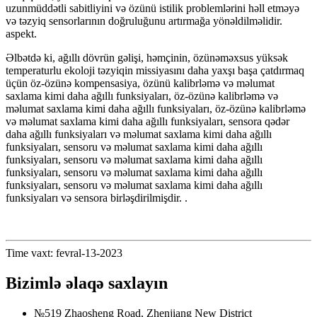
uzunmüddətli sabitliyini və özünü istilik problemlərini həll etməyə
və təzyiq sensorlarının doğruluğunu artırmağa yönəldilməlidir.
aspekt.
Əlbətdə ki, ağıllı dövrün gəlişi, həmçinin, özünəməxsus yüksək
temperaturlu ekoloji təzyiqin missiyasını daha yaxşı başa çatdırmaq
üçün öz-özünə kompensasiya, özünü kalibrləmə və məlumat
saxlama kimi daha ağıllı funksiyaları, öz-özünə kalibrləmə və
məlumat saxlama kimi daha ağıllı funksiyaları, öz-özünə kalibrləmə
və məlumat saxlama kimi daha ağıllı funksiyaları, sensora qədər
daha ağıllı funksiyaları və məlumat saxlama kimi daha ağıllı
funksiyaları, sensoru və məlumat saxlama kimi daha ağıllı
funksiyaları, sensoru və məlumat saxlama kimi daha ağıllı
funksiyaları, sensoru və məlumat saxlama kimi daha ağıllı
funksiyaları, sensoru və məlumat saxlama kimi daha ağıllı
funksiyaları və sensora birləşdirilmişdir. .
Time vaxt: fevral-13-2023
Bizimlə əlaqə saxlayın
№519 Zhaosheng Road, Zhenjiang New District