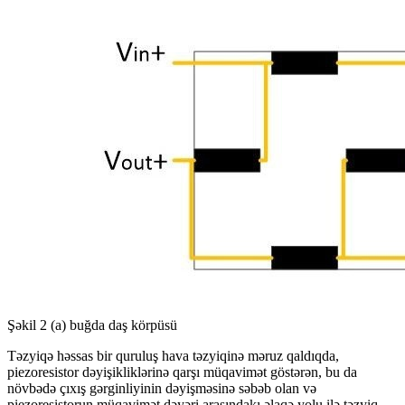
Şəkil 2 (a) buğda daş körpüsü
Təzyiqə həssas bir quruluş hava təzyiqinə məruz qaldıqda,
piezoresistor dəyişikliklərinə qarşı müqavimət göstərən, bu da
növbədə çıxış gərginliyinin dəyişməsinə səbəb olan və
piezoresistorun müqavimət dəyəri arasındakı əlaqə yolu ilə təzyiq