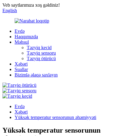
Veb saytlarımıza xoş gəldiniz!
English
Evdə
Haqqımızda
Məhsul
Təzyiq keçid
Təzyiq sensoru
Təzyiq ötürücü
Xəbəri
Suallar
Bizimlə əlaqə saxlayın
Evdə
Xəbəri
Yüksək temperatur sensorunun əhəmiyyəti
Yüksək temperatur sensorunun