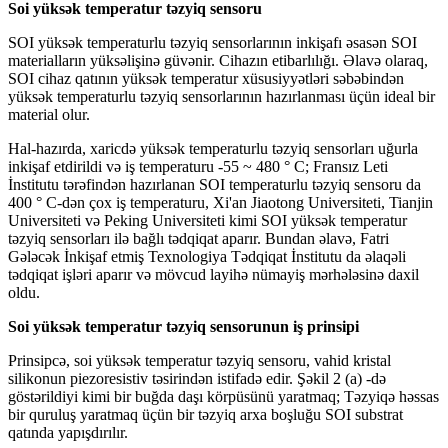
Soi yüksək temperatur təzyiq sensoru
SOI yüksək temperaturlu təzyiq sensorlarının inkişafı əsasən SOI
materialların yüksəlişinə güvənir. Cihazın etibarlılığı. Əlavə olaraq,
SOI cihaz qatının yüksək temperatur xüsusiyyətləri səbəbindən
yüksək temperaturlu təzyiq sensorlarının hazırlanması üçün ideal bir
material olur.
Hal-hazırda, xaricdə yüksək temperaturlu təzyiq sensorları uğurla
inkişaf etdirildi və iş temperaturu -55 ~ 480 ° C; Fransız Leti
İnstitutu tərəfindən hazırlanan SOI temperaturlu təzyiq sensoru da
400 ° C-dən çox iş temperaturu, Xi'an Jiaotong Universiteti, Tianjin
Universiteti və Peking Universiteti kimi SOI yüksək temperatur
təzyiq sensorları ilə bağlı tədqiqat aparır. Bundan əlavə, Fatri
Gələcək İnkişaf etmiş Texnologiya Tədqiqat İnstitutu da əlaqəli
tədqiqat işləri aparır və mövcud layihə nümayiş mərhələsinə daxil
oldu.
Soi yüksək temperatur təzyiq sensorunun iş prinsipi
Prinsipcə, soi yüksək temperatur təzyiq sensoru, vahid kristal
silikonun piezoresistiv təsirindən istifadə edir. Şəkil 2 (a) -də
göstərildiyi kimi bir buğda daşı körpüsünü yaratmaq; Təzyiqə həssas
bir quruluş yaratmaq üçün bir təzyiq arxa boşluğu SOI substrat
qatında yapışdırılır.