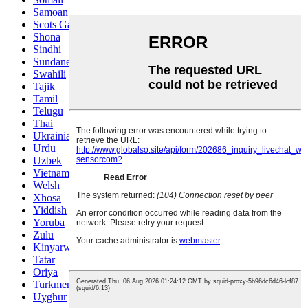
Samoan
Scots Gaelic
Shona
Sindhi
Sundanese
Swahili
Tajik
Tamil
Telugu
Thai
Ukrainian
Urdu
Uzbek
Vietnamese
Welsh
Xhosa
Yiddish
Yoruba
Zulu
Kinyarwanda
Tatar
Oriya
Turkmen
Uyghur