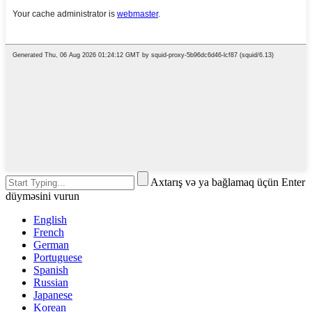
Axtarış və ya bağlamaq üçün Enter
düyməsini vurun
English
French
German
Portuguese
Spanish
Russian
Japanese
Korean