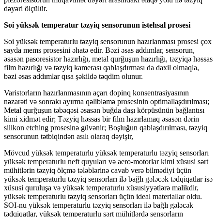
dəyəri ölçülür.
Soi yüksək temperatur təzyiq sensorunun istehsal prosesi
Soi yüksək temperaturlu təzyiq sensorunun hazırlanması prosesi çox
sayda mems prosesini əhatə edir. Bəzi əsas addımlar, sensorun,
əsasən pasoresistor hazırlığı, metal qurğuşun hazırlığı, təzyiqə həssas
film hazırlığı və təzyiq kamerası qablaşdırması da daxil olmaqla,
bəzi əsas addımlar qısa şəkildə təqdim olunur.
Varistorların hazırlanmasının açarı dopinq konsentrasiyasının
nəzarəti və sonrakı ayırma qəlibləmə prosesinin optimallaşdırılması;
Metal qurğuşun təbəqəsi əsasən buğda daşı körpüsünün bağlantısı
kimi xidmət edir; Təzyiq həssas bir film hazırlamaq əsasən dərin
silikon etching prosesinə güvənir; Boşluğun qablaşdırılması, təzyiq
sensorunun tətbiqindən asılı olaraq dəyişir,
Mövcud yüksək temperaturlu yüksək temperaturlu təzyiq sensorları
yüksək temperaturlu neft quyuları və aero-motorlar kimi xüsusi sərt
mühitlərin təzyiq ölçmə tələblərinə cavab verə bilmədiyi üçün
yüksək temperaturlu təzyiq sensorları ilə bağlı gələcək tədqiqatlar isə
xüsusi quruluşa və yüksək temperaturlu xüsusiyyətlərə malikdir,
yüksək temperaturlu təzyiq sensorları üçün ideal materiallar oldu.
SOI-nu ​​yüksək temperaturlu təzyiq sensorları ilə bağlı gələcək
tədqiqatlar, yüksək temperaturlu sərt mühitlərdə sensorların