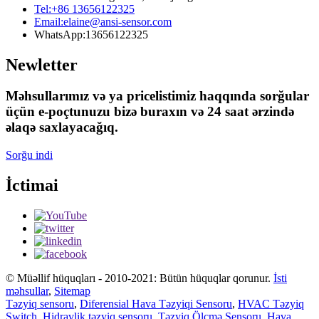
Tel:
+86 13656122325
Email:
elaine@ansi-sensor.com
WhatsApp:
13656122325
Newletter
Məhsullarımız və ya pricelistimiz haqqında sorğular
üçün e-poçtunuzu bizə buraxın və 24 saat ərzində
əlaqə saxlayacağıq.
Sorğu indi
İctimai
© Müəllif hüquqları - 2010-2021: Bütün hüquqlar qorunur.
İsti
məhsullar
,
Sitemap
Təzyiq sensoru
,
Diferensial Hava Təzyiqi Sensoru
,
HVAC Təzyiq
Switch
,
Hidravlik təzyiq sensoru
,
Təzyiq Ölçmə Sensoru
,
Hava