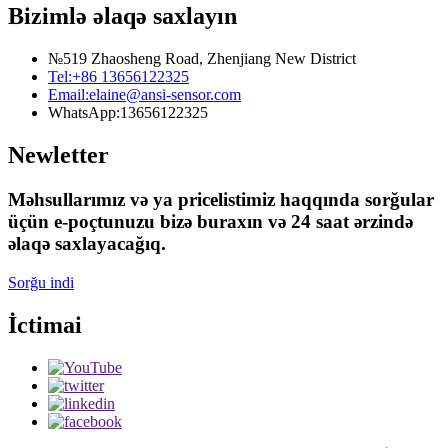
Bizimlə əlaqə saxlayın
№519 Zhaosheng Road, Zhenjiang New District
Tel:
+86 13656122325
Email:
elaine@ansi-sensor.com
WhatsApp:
13656122325
Newletter
Məhsullarımız və ya pricelistimiz haqqında sorğular
üçün e-poçtunuzu bizə buraxın və 24 saat ərzində
əlaqə saxlayacağıq.
Sorğu indi
İctimai