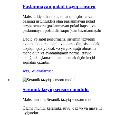
Paslanmayan polad təzyiq sensoru
Məhsul, kiçik həcmdə, rahat quraşdırma və
basaraq üstünlükləri olan paslanmayan polad
təzyiq sensoru (paslanmayan polad kapsul və
paslanmayan polad diafraqm )dan hazırlanmışdır
Dəqiq və sabit performans, sistemin təzyiqini
avtomatik olaraq ölçün və idarə edin, sistemdəki
təzyiqin çox yüksək və ya çox aşağı olmasına
mane olun və avadanlıqların normal təzyiq
aralığında işləməsini təmin etmək üçün keçid
siqnalını çıxartın.
sorğu-sual
təfərrüat
Seramik təzyiq sensoru modulu
Məhsulun adı: Seramik təzyiq sensoru modulu
Ölçmə mühiti: keramika suyu, qaz və ya maye ilə
uyğundur