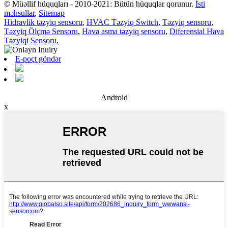
© Müəllif hüquqları - 2010-2021: Bütün hüquqlar qorunur.
İsti
məhsullar
,
Sitemap
Hidravlik təzyiq sensoru
,
HVAC Təzyiq Switch
,
Təzyiq sensoru
,
Təzyiq Ölçmə Sensoru
,
Hava asma təzyiq sensoru
,
Diferensial Hava
Təzyiqi Sensoru
,
E-poçt göndər
Android
x