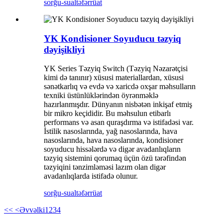
sorğu-sual
təfərrüat
YK Kondisioner Soyuducu təzyiq
dəyişikliyi
YK Series Təzyiq Switch (Təzyiq Nəzarətçisi
kimi də tanınır) xüsusi materiallardan, xüsusi
sənətkarlıq və evdə və xaricdə oxşar məhsulların
texniki üstünlüklərindən öyrənməklə
hazırlanmışdır. Dünyanın nisbətən inkişaf etmiş
bir mikro keçididir. Bu məhsulun etibarlı
performans və asan quraşdırma və istifadəsi var.
İstilik nasoslarında, yağ nasoslarında, hava
nasoslarında, hava nasoslarında, kondisioner
soyuducu hissələrdə və digər avadanlıqların
təzyiq sistemini qorumaq üçün özü tərəfindən
təzyiqini tənzimləməsi lazım olan digər
avadanlıqlarda istifadə olunur.
sorğu-sual
təfərrüat
<<
<Əvvəlki
1
2
3
4