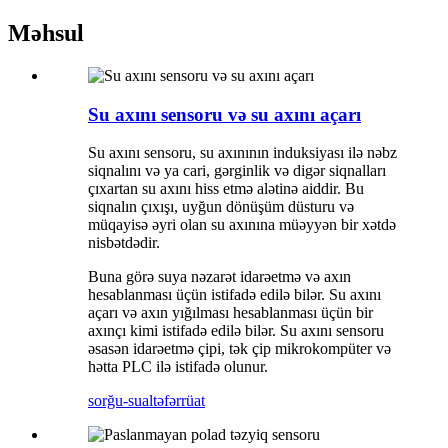
Məhsul
Su axını sensoru və su axını açarı
Su axını sensoru, su axınının induksiyası ilə nəbz
siqnalını və ya cari, gərginlik və digər siqnalları
çıxartan su axını hiss etmə alətinə aiddir. Bu
siqnalın çıxışı, uyğun dönüşüm düsturu və
müqayisə əyri olan su axınına müəyyən bir xətdə
nisbətdədir.
Buna görə suya nəzarət idarəetmə və axın
hesablanması üçün istifadə edilə bilər. Su axını
açarı və axın yığılması hesablanması üçün bir
axınçı kimi istifadə edilə bilər. Su axını sensoru
əsasən idarəetmə çipi, tək çip mikrokompüter və
hətta PLC ilə istifadə olunur.
sorğu-sual
təfərrüat