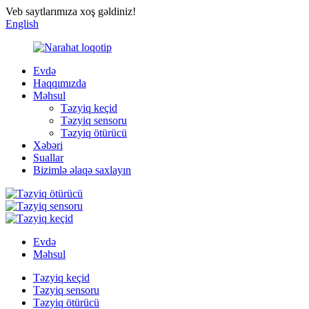
Veb saytlarımıza xoş gəldiniz!
English
Evdə
Haqqımızda
Məhsul
Təzyiq keçid
Təzyiq sensoru
Təzyiq ötürücü
Xəbəri
Suallar
Bizimlə əlaqə saxlayın
Evdə
Məhsul
Təzyiq keçid
Təzyiq sensoru
Təzyiq ötürücü