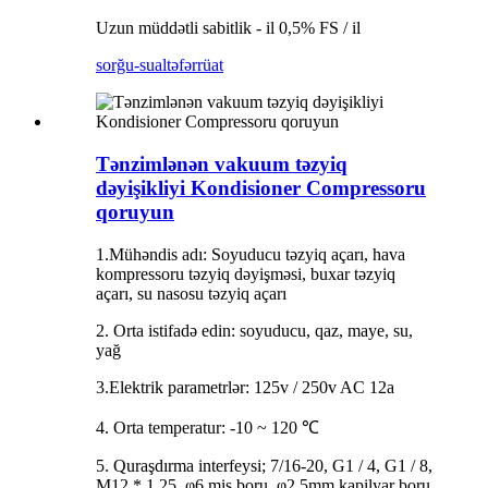
Uzun müddətli sabitlik - il 0,5% FS / il
sorğu-sual
təfərrüat
Tənzimlənən vakuum təzyiq
dəyişikliyi Kondisioner Compressoru
qoruyun
1.Mühəndis adı: Soyuducu təzyiq açarı, hava
kompressoru təzyiq dəyişməsi, buxar təzyiq
açarı, su nasosu təzyiq açarı
2. Orta istifadə edin: soyuducu, qaz, maye, su,
yağ
3.Elektrik parametrlər: 125v / 250v AC 12a
4. Orta temperatur: -10 ~ 120 ℃
5. Quraşdırma interfeysi; 7/16-20, G1 / 4, G1 / 8,
M12 * 1.25, φ6 mis boru, φ2.5mm kapilyar boru