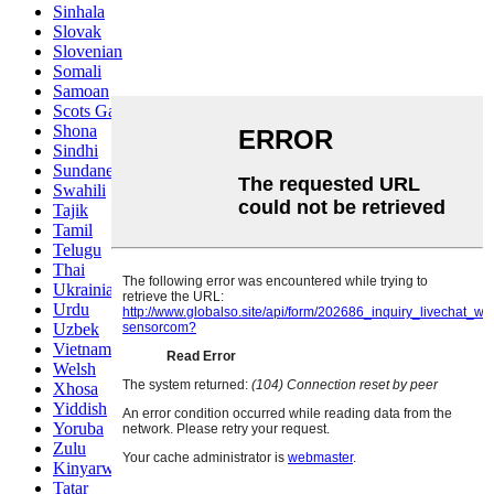
Sinhala
Slovak
Slovenian
Somali
Samoan
Scots Gaelic
Shona
Sindhi
Sundanese
Swahili
Tajik
Tamil
Telugu
Thai
Ukrainian
Urdu
Uzbek
Vietnamese
Welsh
Xhosa
Yiddish
Yoruba
Zulu
Kinyarwanda
Tatar