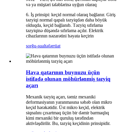
və ya müştəri tələblərinə uyğun olaraq
6. İş prinsipi: keçid normal olaraq bağlanır. Giriş
təzyiqi normal qapalı təzyiqdən daha böyük
olduqda, keçid bağlanıb. Təzyiq sıfırlama
təzyiqinə düşəndə ​​sıfırlama açılır. Elektrik
cihazlarının nəzarətini həyata keçirin
sorğu-sual
təfərrüat
Hava qatarının buynuzu üçün
istifadə olunan möhürlənmiş təzyiq
açarı
Mexanik təzyiq açarı, təmiz mexaniki
deformasiyanın yaranmasına səbəb olan mikro
keçid hərəkətidir. Üst mikro keçid, elektrik
siqnalını çıxartmaq üçün bir dəmir barmaqlıq
kimi mexaniki bir quruluş tərəfindən
aktivləşdirilir. Bu, təzyiq keçidinin prinsipidir.