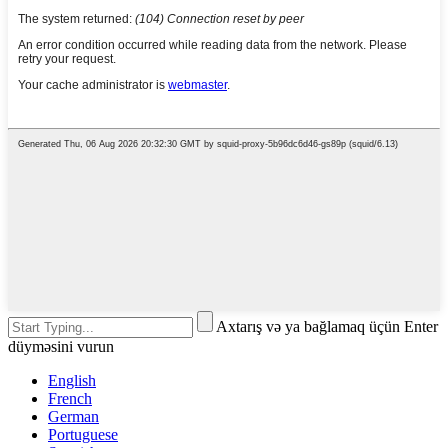
Axtarış və ya bağlamaq üçün Enter
düyməsini vurun
English
French
German
Portuguese