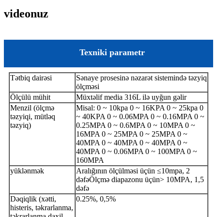
videonuz
Texniki parametr
Tətbiq dairəsi
Sənaye prosesinə nəzarət sistemində təzyiq
ölçməsi
Ölçülü mühit
Müxtəlif media 316L ilə uyğun gəlir
Menzil (ölçmə
Misal: 0 ~ 10kpa 0 ~ 16KPA 0 ~ 25kpa 0
təzyiqi, mütləq
~ 40KPA 0 ~ 0.06MPA 0 ~ 0.16MPA 0 ~
təzyiq)
0.25MPA 0 ~ 0.6MPA 0 ~ 10MPA 0 ~
16MPA 0 ~ 25MPA 0 ~ 25MPA 0 ~
40MPA 0 ~ 40MPA 0 ~ 40MPA 0 ~
40MPA 0 ~ 0.06MPA 0 ~ 100MPA 0 ~
160MPA
yüklənmək
Aralığının ölçülməsi üçün ≤10mpa, 2
dəfə
Ölçmə diapazonu üçün> 10MPA, 1,5
dəfə
Dəqiqlik (xətti,
0.25%, 0,5%
histeris, təkrarlanma,
təkrarlanma daxil