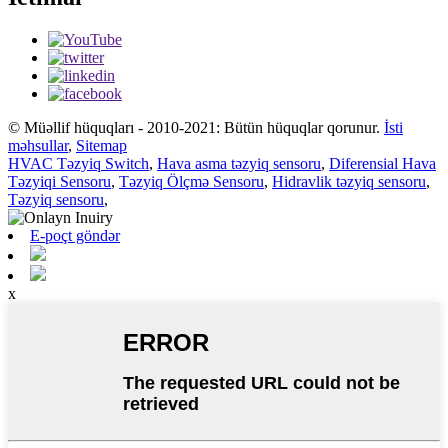
© Müəllif hüquqları - 2010-2021: Bütün hüquqlar qorunur.
İsti
məhsullar
,
Sitemap
HVAC Təzyiq Switch
,
Hava asma təzyiq sensoru
,
Diferensial Hava
Təzyiqi Sensoru
,
Təzyiq Ölçmə Sensoru
,
Hidravlik təzyiq sensoru
,
Təzyiq sensoru
,
E-poçt göndər
x