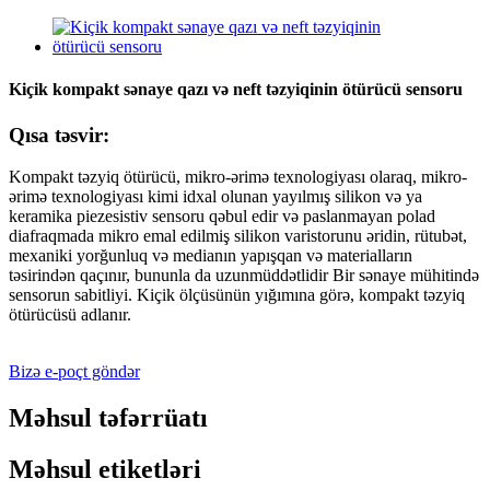
Kiçik kompakt sənaye qazı və neft təzyiqinin ötürücü sensoru
Qısa təsvir:
Kompakt təzyiq ötürücü, mikro-ərimə texnologiyası olaraq, mikro-
ərimə texnologiyası kimi idxal olunan yayılmış silikon və ya
keramika piezesistiv sensoru qəbul edir və paslanmayan polad
diafraqmada mikro emal edilmiş silikon varistorunu əridin, rütubət,
mexaniki yorğunluq və medianın yapışqan və materialların
təsirindən qaçınır, bununla da uzunmüddətlidir Bir sənaye mühitində
sensorun sabitliyi. Kiçik ölçüsünün yığımına görə, kompakt təzyiq
ötürücüsü adlanır.
Bizə e-poçt göndər
Məhsul təfərrüatı
Məhsul etiketləri