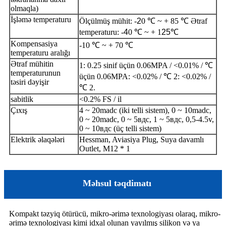
olmaqla)
İşləmə temperaturu
Ölçülmüş mühit: -
2
0 ℃ ~ + 85 ℃ Ətraf
temperaturu: -
4
0 ℃ ~ + 1
25
℃
Kompensasiya
-10 ℃ ~ + 70 ℃
temperaturu aralığı
Ətraf mühitin
1: 0.25 sinif üçün 0.06MPA / <0.01% / ℃
temperaturunun
üçün 0.06MPA: <0.02% / ℃ 2: <0.02% /
təsiri dəyişir
℃ 2.
sabitlik
<0.2% FS / il
Çıxış
4 ~ 20madc (iki telli sistem), 0 ~ 10madc,
0 ~ 20madc, 0 ~ 5вдc, 1 ~ 5вдc, 0,5-4.5v,
0 ~ 10вдc (üç telli sistem)
Elektrik əlaqələri
Hessman, Aviasiya Plug, Suya davamlı
Outlet, M12 * 1
Məhsul təqdimatı
Kompakt təzyiq ötürücü, mikro-ərimə texnologiyası olaraq, mikro-
ərimə texnologiyası kimi idxal olunan yayılmış silikon və ya