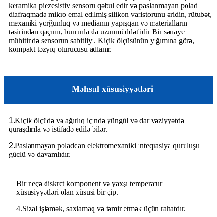
keramika piezesistiv sensoru qəbul edir və paslanmayan polad
diafraqmada mikro emal edilmiş silikon varistorunu əridin, rütubət,
mexaniki yorğunluq və medianın yapışqan və materialların
təsirindən qaçınır, bununla da uzunmüddətlidir Bir sənaye
mühitində sensorun sabitliyi. Kiçik ölçüsünün yığımına görə,
kompakt təzyiq ötürücüsü adlanır.
Məhsul xüsusiyyətləri
1.
Kiçik ölçüdə və ağırlıq içində yüngül və dar vəziyyətdə
quraşdırıla və istifadə edilə bilər.
2.
Paslanmayan poladdan elektromexaniki inteqrasiya quruluşu
güclü və davamlıdır.
Bir neçə diskret komponent və yaxşı temperatur
xüsusiyyətləri olan xüsusi bir çip.
4.Sizal işləmək, saxlamaq və təmir etmək üçün rahatdır.