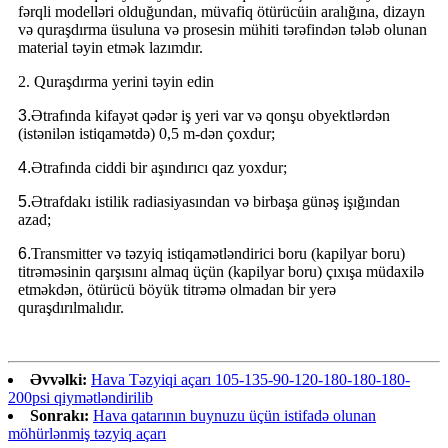
fərqli modelləri olduğundan, müvafiq ötürücüin aralığına, dizayn
və quraşdırma üsuluna və prosesin mühiti tərəfindən tələb olunan
material təyin etmək lazımdır.
2. Quraşdırma yerini təyin edin
3.
Ətrafında kifayət qədər iş yeri var və qonşu obyektlərdən
(istənilən istiqamətdə) 0,5 m-dən çoxdur;
4.
Ətrafında ciddi bir aşındırıcı qaz yoxdur;
5.
Ətrafdakı istilik radiasiyasından və birbaşa günəş işığından
azad;
6.
Transmitter və təzyiq istiqamətləndirici boru (kapilyar boru)
titrəməsinin qarşısını almaq üçün (kapilyar boru) çıxışa müdaxilə
etməkdən, ötürücü böyük titrəmə olmadan bir yerə
quraşdırılmalıdır.
Əvvəlki:
Hava Təzyiqi açarı 105-135-90-120-180-180-180-
200psi qiymətləndirilib
Sonrakı:
Hava qatarının buynuzu üçün istifadə olunan
möhürlənmiş təzyiq açarı