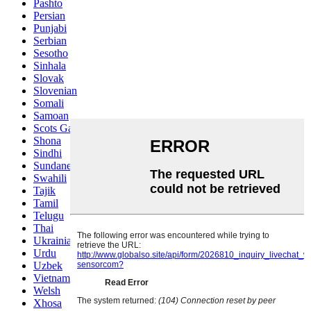
Pashto
Persian
Punjabi
Serbian
Sesotho
Sinhala
Slovak
Slovenian
Somali
Samoan
Scots Gaelic
Shona
Sindhi
Sundanese
Swahili
Tajik
Tamil
Telugu
Thai
Ukrainian
Urdu
Uzbek
Vietnamese
Welsh
Xhosa