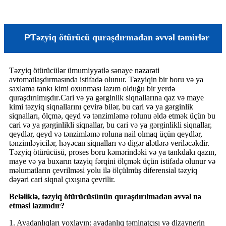
P
Təzyiq ötürücü quraşdırmadan əvvəl təmirlər
Təzyiq ötürücülər ümumiyyətlə sənaye nəzarəti
avtomatlaşdırmasında istifadə olunur. Təzyiqin bir boru və ya
saxlama tankı kimi oxunması lazım olduğu bir yerdə
quraşdırılmışdır
.
Cari və ya gərginlik siqnallarına qaz və maye
kimi təzyiq siqnallarını çevirə bilər, bu cari və ya gərginlik
siqnalları, ölçmə, qeyd və tənzimləmə rolunu əldə etmək üçün bu
cari və ya gərginlikli siqnallar, bu cari və ya gərginlikli siqnallar,
qeydlər, qeyd və tənzimləmə roluna nail olmaq üçün qeydlər,
tənzimləyicilər, həyəcan siqnalları və digər alətlərə veriləcəkdir.
Təzyiq ötürücüsü, proses boru kəmərindəki və ya tankdakı qazın,
maye və ya buxarın təzyiq fərqini ölçmək üçün istifadə olunur və
məlumatların çevrilməsi yolu ilə ölçülmüş diferensial təzyiq
dəyəri cari siqnal çıxışına çevrilir.
Beləliklə, təzyiq ötürücüsünün quraşdırılmadan əvvəl nə
etməsi lazımdır?
1. Avadanlıqları yoxlayın: avadanlıq təminatçısı və dizaynerin