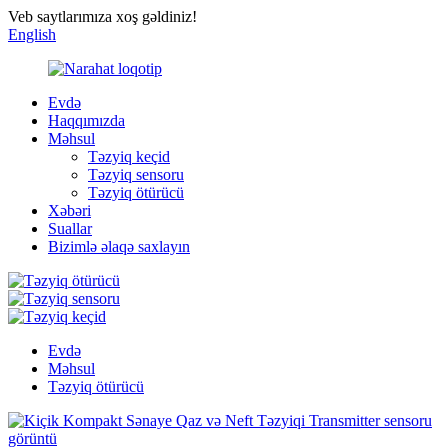
Veb saytlarımıza xoş gəldiniz!
English
Evdə
Haqqımızda
Məhsul
Təzyiq keçid
Təzyiq sensoru
Təzyiq ötürücü
Xəbəri
Suallar
Bizimlə əlaqə saxlayın
Evdə
Məhsul
Təzyiq ötürücü