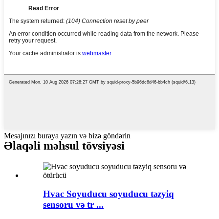
Mesajınızı buraya yazın və bizə göndərin
Əlaqəli məhsul tövsiyəsi
Hvac Soyuducu soyuducu təzyiq
sensoru və tr ...