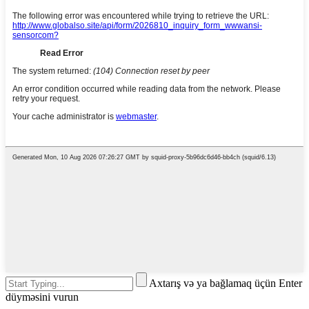
Axtarış və ya bağlamaq üçün Enter
düyməsini vurun