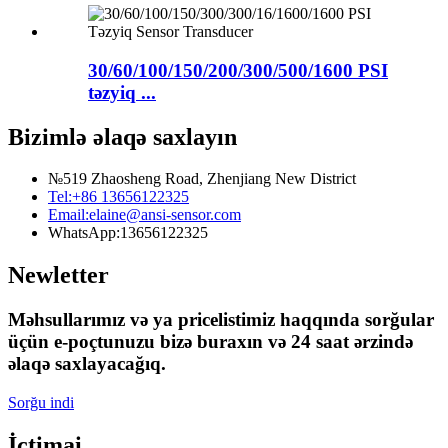
30/60/100/150/200/300/500/1600 PSI
təzyiq ...
Bizimlə əlaqə saxlayın
№519 Zhaosheng Road, Zhenjiang New District
Tel:
+86 13656122325
Email:
elaine@ansi-sensor.com
WhatsApp:
13656122325
Newletter
Məhsullarımız və ya pricelistimiz haqqında sorğular
üçün e-poçtunuzu bizə buraxın və 24 saat ərzində
əlaqə saxlayacağıq.
Sorğu indi
İctimai