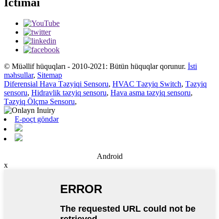
İctimai
© Müəllif hüquqları - 2010-2021: Bütün hüquqlar qorunur.
İsti
məhsullar
,
Sitemap
Diferensial Hava Təzyiqi Sensoru
,
HVAC Təzyiq Switch
,
Təzyiq
sensoru
,
Hidravlik təzyiq sensoru
,
Hava asma təzyiq sensoru
,
Təzyiq Ölçmə Sensoru
,
E-poçt göndər
Android
x