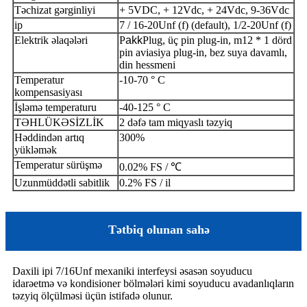
Təchizat gərginliyi
+ 5VDC, + 12Vdc, + 24Vdc, 9-36Vdc
ip
7 / 16-20Unf (f) (default), 1/2-20Unf (f)
Elektrik əlaqələri
P
akk
Plug, üç pin plug-in, m12 * 1 dörd
pin aviasiya plug-in, bez suya davamlı,
din hessmeni
Temperatur
-10-70 ° C
kompensasiyası
İşləmə temperaturu
-40-125 ° C
TƏHLÜKƏSİZLİK
2 dəfə tam miqyaslı təzyiq
Həddindən artıq
300%
yükləmək
Temperatur sürüşmə
0.02% FS / ℃
Uzunmüddətli sabitlik
0.2% FS / il
Tətbiq olunan sahə
Daxili ipi 7/16Unf mexaniki interfeysi əsasən soyuducu
idarəetmə və kondisioner bölmələri kimi soyuducu avadanlıqların
təzyiq ölçülməsi üçün istifadə olunur.