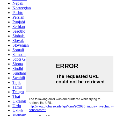
Nepali
Norwegian
Pashto
Persian
Punjabi
Serbian
Sesotho
Sinhala
Slovak
Slovenian
Somali
Samoan
Scots Gaelic
Shona
Sindhi
Sundanese
Swahili
Tajik
Tamil
Telugu
Thai
Ukrainian
Urdu
Uzbek
Vietnamese