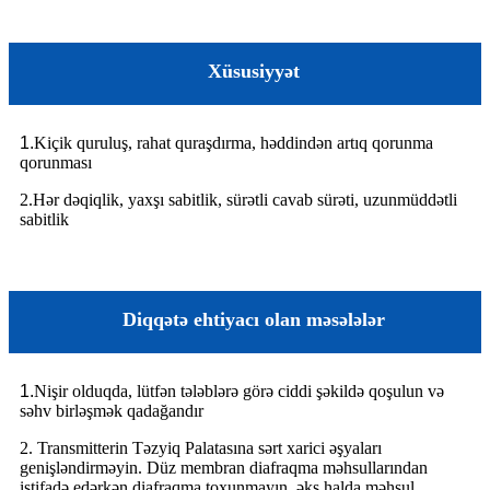
Xüsusiyyət
1.
Kiçik quruluş, rahat quraşdırma, həddindən artıq qorunma
qorunması
2.Hər dəqiqlik, yaxşı sabitlik, sürətli cavab sürəti, uzunmüddətli
sabitlik
Diqqətə ehtiyacı olan məsələlər
1.
Nişir olduqda, lütfən tələblərə görə ciddi şəkildə qoşulun və
səhv birləşmək qadağandır
2.
Transmitterin Təzyiq Palatasına sərt xarici əşyaları
genişləndirməyin. Düz membran diafraqma məhsullarından
istifadə edərkən diafraqma toxunmayın, əks halda məhsul