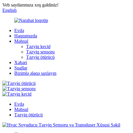
Veb saytlarımıza xoş gəldiniz!
English
Evdə
Haqqımızda
Məhsul
Təzyiq keçid
Təzyiq sensoru
Təzyiq ötürücü
Xəbəri
Suallar
Bizimlə əlaqə saxlayın
Evdə
Məhsul
Təzyiq ötürücü