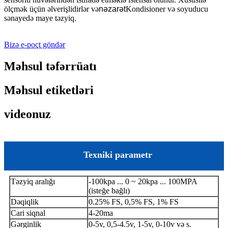
ölçmək üçün əlverişlidirlər və
nəzarət
Kondisioner və soyuducu
sənayedə maye təzyiq
.
Bizə e-poçt göndər
Məhsul təfərrüatı
Məhsul etiketləri
videonuz
Texniki parametr
Təzyiq aralığı
-100kpa ... 0 ~ 20kpa ... 100MPA
(isteğe bağlı)
Dəqiqlik
0.25% FS, 0,5% FS, 1% FS
Cari siqnal
4-20ma
Gərginlik
0-5v, 0,5-4.5v, 1-5v, 0-10v və s.