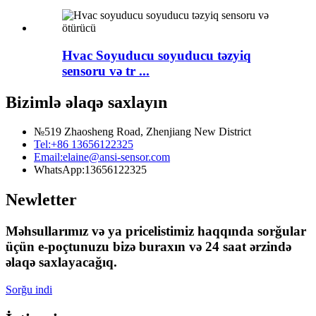
Hvac Soyuducu soyuducu təzyiq
sensoru və tr ...
Bizimlə əlaqə saxlayın
№519 Zhaosheng Road, Zhenjiang New District
Tel:
+86 13656122325
Email:
elaine@ansi-sensor.com
WhatsApp:
13656122325
Newletter
Məhsullarımız və ya pricelistimiz haqqında sorğular
üçün e-poçtunuzu bizə buraxın və 24 saat ərzində
əlaqə saxlayacağıq.
Sorğu indi