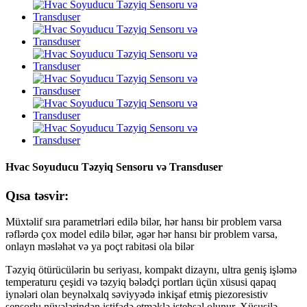
Hvac Soyuducu Təzyiq Sensoru və Transduser
Qısa təsvir:
Müxtəlif sıra parametrləri edilə bilər, hər hansı bir problem varsa
rəflərdə çox model edilə bilər, əgər hər hansı bir problem varsa,
onlayn məsləhət və ya poçt rabitəsi ola bilər
Təzyiq ötürücülərin bu seriyası, kompakt dizaynı, ultra geniş işləmə
temperaturu çeşidi və təzyiq bələdçi portları üçün xüsusi qapaq
iynələri olan beynəlxalq səviyyədə inkişaf etmiş piezoresistiv
sensorlu nüvələrindən istifadə etməklə istehsal olunur. Xüsusilə