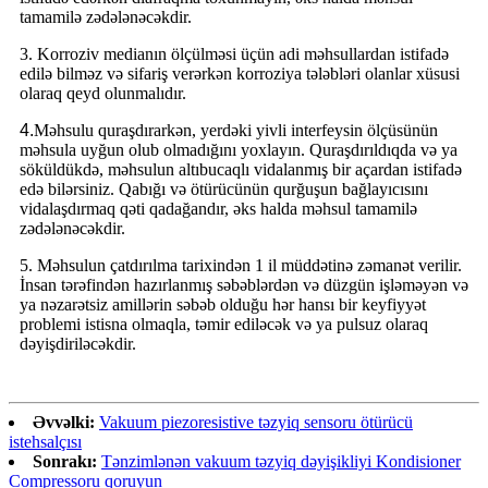
tamamilə zədələnəcəkdir.
3. Korroziv medianın ölçülməsi üçün adi məhsullardan istifadə
edilə bilməz və sifariş verərkən korroziya tələbləri olanlar xüsusi
olaraq qeyd olunmalıdır.
4.
Məhsulu quraşdırarkən, yerdəki yivli interfeysin ölçüsünün
məhsula uyğun olub olmadığını yoxlayın. Quraşdırıldıqda və ya
söküldükdə, məhsulun altıbucaqlı vidalanmış bir açardan istifadə
edə bilərsiniz. Qabığı və ötürücünün qurğuşun bağlayıcısını
vidalaşdırmaq qəti qadağandır, əks halda məhsul tamamilə
zədələnəcəkdir.
5. Məhsulun çatdırılma tarixindən 1 il müddətinə zəmanət verilir.
İnsan tərəfindən hazırlanmış səbəblərdən və düzgün işləməyən və
ya nəzarətsiz amillərin səbəb olduğu hər hansı bir keyfiyyət
problemi istisna olmaqla, təmir ediləcək və ya pulsuz olaraq
dəyişdiriləcəkdir.
Əvvəlki:
Vakuum piezoresistive təzyiq sensoru ötürücü
istehsalçısı
Sonrakı:
Tənzimlənən vakuum təzyiq dəyişikliyi Kondisioner
Compressoru qoruyun