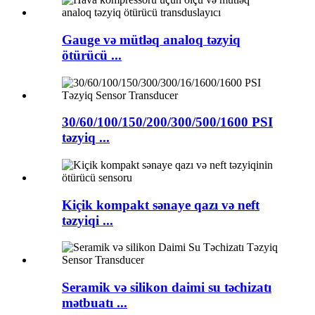
Gauge və mütləq analoq təzyiq
ötürücü ...
30/60/100/150/200/300/500/1600 PSI
təzyiq ...
Kiçik kompakt sənaye qazı və neft
təzyiqi ...
Seramik və silikon daimi su təchizatı
mətbuatı ...