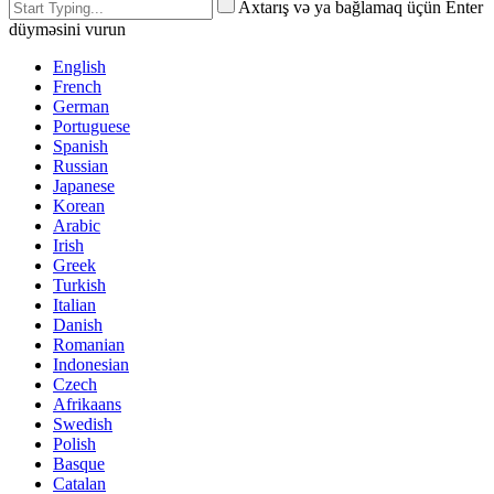
Axtarış və ya bağlamaq üçün Enter
düyməsini vurun
English
French
German
Portuguese
Spanish
Russian
Japanese
Korean
Arabic
Irish
Greek
Turkish
Italian
Danish
Romanian
Indonesian
Czech
Afrikaans
Swedish
Polish
Basque
Catalan