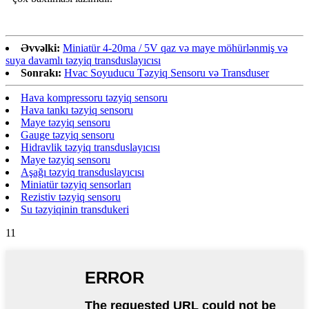
Əvvəlki:
Miniatür 4-20ma / 5V qaz və maye möhürlənmiş və
suya davamlı təzyiq transduslayıcısı
Sonrakı:
Hvac Soyuducu Təzyiq Sensoru və Transduser
Hava kompressoru təzyiq sensoru
Hava tankı təzyiq sensoru
Maye təzyiq sensoru
Gauge təzyiq sensoru
Hidravlik təzyiq transduslayıcısı
Maye təzyiq sensoru
Aşağı təzyiq transduslayıcısı
Miniatür təzyiq sensorları
Rezistiv təzyiq sensoru
Su təzyiqinin transdukeri
11