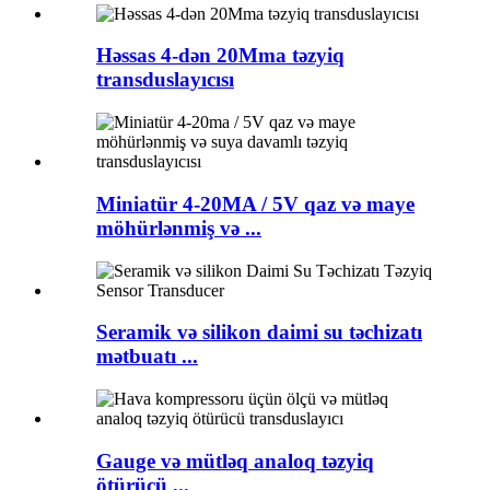
Həssas 4-dən 20Mma təzyiq
transduslayıcısı
Miniatür 4-20MA / 5V qaz və maye
möhürlənmiş və ...
Seramik və silikon daimi su təchizatı
mətbuatı ...
Gauge və mütləq analoq təzyiq
ötürücü ...