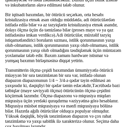
və inkubatorların əlavə edilməsi tələb olunur.
Bir iqtisadi baxımdan, bir ötürücü seçərkən, orta hesabı
kristalizasiya etmək asan olduğu müddətdə, adi ötürücülərdən
istifadə edilə bilər və az təzyiqlərin kristalizasiya etmək asandır,
dolayı ölçmə üçün də təmizlənə bilər (proses maye və ya qaz
istifadəsinə imkan verdikcə)
.
Adi ötürücülər, müxtəlif təzyiq
istiqamətləndirici boruların sızması, istilik qorunmasının yaxşı
olub-olmaması, istilik qorunmasının yaxşı olub-olmaması, istilik
qorunmasının yaxşı olub olmadığını təsdiqləmək üçün müntəzəm
yoxlamalar tələb edir. Baxım zamanı hardware istismar və
yumşaq baxımın birləşməsinə diqqət yetirin.
Transmitterin ölçmə çeşidi baxımından ümumiyyətlə ötürücü
müəyyən bir sıra tənzimlənən bir sıra var, istifadə olunan
diapazon diapazonunun 1/4 ~ 3/4-ə qədər təyin edilməsi ən
yaxşısıdır ki, dəqiqliyi bir qədər təmin edəcəkdir
,
Təcrübədə bəzi
tətbiqlər (maye səviyyəli ölçmə) ötürücünün ölçmə çeşidini
köçürmək lazımdır. Ölçmə diapazonu və miqrasiya miqdarı
miqrasiya üçün yerdəki quraşdırma vəziyyətinə görə hesablanır.
Miqrasiya müsbət miqrasiyaya və mənfi miqrasiyaya bölünə
bilər. Hazırda ağıllı ötürücülər olduqca populyar olmuşdur.
Yüksək dəqiqlik, böyük tənzimlənən diapazon və çox rahat
tənzimləmə və yaxşı sabitlik ilə xarakterizə olunur. Seçimə daha
çox baxılması lazımdır.