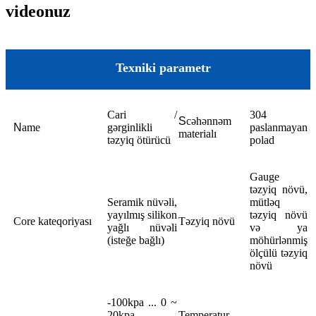
videonuz
Texniki parametr
Cari /
304
S
cəhənnəm
N
ame
gərginlikli
paslanmayan
materialı
təzyiq ötürücü
polad
Gauge
təzyiq növü,
Seramik nüvəli,
mütləq
yayılmış silikon
təzyiq növü
Core kateqoriyası
Təzyiq növü
yağlı nüvəli
və ya
(isteğe bağlı)
möhürlənmiş
ölçülü təzyiq
növü
-100kpa ... 0 ~
20kpa ...
Temperatur