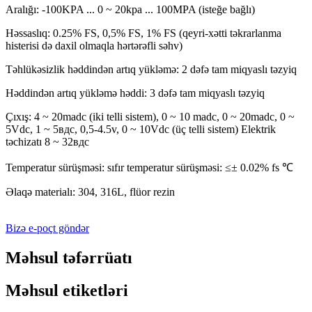
Aralığı: -100KPA ... 0 ~ 20kpa ... 100MPA (isteğe bağlı)
Həssaslıq: 0.25% FS, 0,5% FS, 1% FS (qeyri-xətti təkrarlanma
histerisi də daxil olmaqla hərtərəfli səhv)
Təhlükəsizlik həddindən artıq yükləmə: 2 dəfə tam miqyaslı təzyiq
Həddindən artıq yükləmə həddi: 3 dəfə tam miqyaslı təzyiq
Çıxış: 4 ~ 20madc (iki telli sistem), 0 ~ 10 madc, 0 ~ 20madc, 0 ~
5Vdc, 1 ~ 5вдc, 0,5-4.5v, 0 ~ 10Vdc (üç telli sistem) Elektrik
təchizatı 8 ~ 32вдc
Temperatur sürüşməsi: sıfır temperatur sürüşməsi: ≤± 0.02% fs ℃
Əlaqə materialı: 304, 316L, flüor rezin
Bizə e-poçt göndər
Məhsul təfərrüatı
Məhsul etiketləri