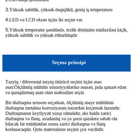
3.
Yüksək sabitlik, yüksək dəqiqlikli, geniş iş temperaturu
4.
LED və LCD ekran üçün iki seçim var.
5.
Yüksək temperatur şəraitində, tezlik dönüşüm müdaxiləsi kiçik,
yüksək sabitlik və yüksək etibarlılıqdır
Seçmə prinsipi
Təzyiq / diferensial təzyiq ötürücü seçimi üçün əsas
əsas
:
Ölçülmüş mühitin xüsusiyyətlərinə əsasən, pula qənaət edən
və quraşdırmaq asan olan məhsulları seçin
Bir diafraqma sensoru seçərkən, ölçülmüş maye mühitinin
diafraqma metalına korroziyasını nəzərdən keçirmək lazımdır.
Diafraqmanın keyfiyyəti yaxşı olmalıdır, əks halda xarici
diafraqma və flanş, avadanlıq və ya şəxsi qəzalara səbəb ola
biləcək bir müddətdən sonra xarici diafraqma və flanş
korlanacaqdır. Qutu materialının seçimi çox vacibdir.