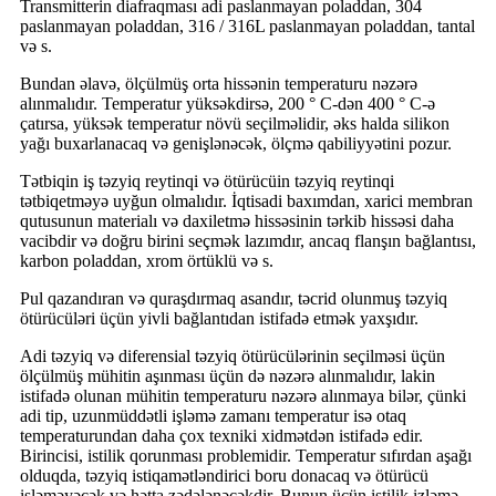
Transmitterin diafraqması adi paslanmayan poladdan, 304
paslanmayan poladdan, 316 / 316L paslanmayan poladdan, tantal
və s.
Bundan əlavə, ölçülmüş orta hissənin temperaturu nəzərə
alınmalıdır. Temperatur yüksəkdirsə, 200 ° C-dən 400 ° C-ə
çatırsa, yüksək temperatur növü seçilməlidir, əks halda silikon
yağı buxarlanacaq və genişlənəcək, ölçmə qabiliyyətini pozur.
Tətbiqin iş təzyiq reytinqi və ötürücüin təzyiq reytinqi
tətbiqetməyə uyğun olmalıdır. İqtisadi baxımdan, xarici membran
qutusunun materialı və daxiletmə hissəsinin tərkib hissəsi daha
vacibdir və doğru birini seçmək lazımdır, ancaq flanşın bağlantısı,
karbon poladdan, xrom örtüklü və s.
Pul qazandıran və quraşdırmaq asandır, təcrid olunmuş təzyiq
ötürücüləri üçün yivli bağlantıdan istifadə etmək yaxşıdır.
Adi təzyiq və diferensial təzyiq ötürücülərinin seçilməsi üçün
ölçülmüş mühitin aşınması üçün də nəzərə alınmalıdır, lakin
istifadə olunan mühitin temperaturu nəzərə alınmaya bilər, çünki
adi tip, uzunmüddətli işləmə zamanı temperatur isə otaq
temperaturundan daha çox texniki xidmətdən istifadə edir.
Birincisi, istilik qorunması problemidir. Temperatur sıfırdan aşağı
olduqda, təzyiq istiqamətləndirici boru donacaq və ötürücü
işləməyəcək və hətta zədələnəcəkdir. Bunun üçün istilik izləmə