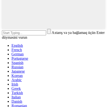
Axtarış və ya bağlamaq üçün Enter
düyməsini vurun
English
French
German
Portuguese
Spanish
Russian
Japanese
Korean
Arabic
Irish
Greek
Turkish
Italian
Danish
Romanian