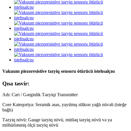
Vakuum piezoresistive təzyiq sensoru ötürücü istehsalçısı
Qısa təsvir:
Adı: Cari / Gərginlik Təzyiqi Transmitter
Core Kateqoriya: Seramik əsas, yayılmış silikon yağlı nüvəli (isteğe
bağlı)
Təzyiq növü: Gauge təzyiq növü, mütləq təzyiq növü və ya
möhürlənmiş ölçü təzyiq növü