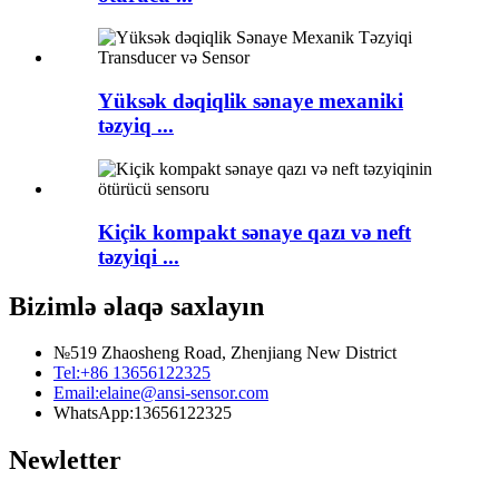
Yüksək dəqiqlik sənaye mexaniki
təzyiq ...
Kiçik kompakt sənaye qazı və neft
təzyiqi ...
Bizimlə əlaqə saxlayın
№519 Zhaosheng Road, Zhenjiang New District
Tel:
+86 13656122325
Email:
elaine@ansi-sensor.com
WhatsApp:
13656122325
Newletter