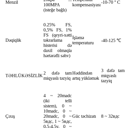
Menzil
-10-70 ° C
100MPA
kompensasiyası
(isteğe bağlı)
0.25% FS,
0,5% FS, 1%
FS (qeyri-xətti
İşləmə
Dəqiqlik
təkrarlama
-40-125 ℃
temperaturu
histerisi də
daxil olmaqla
hərtərəfli səhv)
3 dəfə tam
2 dəfə tam
Həddindən
TƏHLÜKƏSİZLİK
miqyaslı
miqyaslı təzyiq
artıq yükləmək
təzyiq
4 ~ 20madc
(iki telli
sistem), 0 ~
10madc, 0 ~
Çıxış
20madc, 0 ~
Güc təchizatı
8 ~ 32вдc
5вдc, 1 ~ 5вдc,
0,5-4.5v, 0 ~