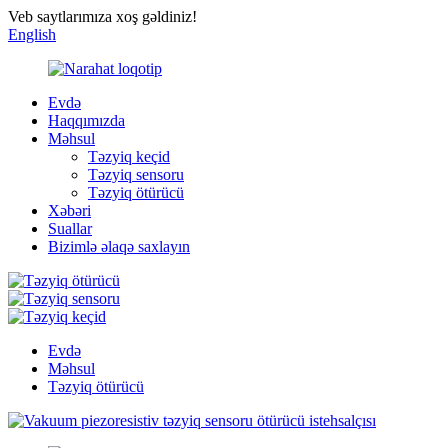
Veb saytlarımıza xoş gəldiniz!
English
Evdə
Haqqımızda
Məhsul
Təzyiq keçid
Təzyiq sensoru
Təzyiq ötürücü
Xəbəri
Suallar
Bizimlə əlaqə saxlayın
Evdə
Məhsul
Təzyiq ötürücü