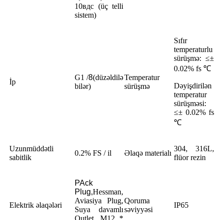
10вдc (üç telli
sistem)
Sıfır
temperaturlu
sürüşmə: ≤±
0.02% fs ℃
G1 /
8
(düzəldilə
Temperatur
İp
Dəyişdirilən
bilər)
sürüşmə
temperatur
sürüşməsi:
≤± 0.02% fs
℃
Uzunmüddətli
304, 316L,
0.2% FS / il
Əlaqə materialı
sabitlik
flüor rezin
P
Ack
Plug,
Hessman,
Aviasiya Plug,
Qoruma
Elektrik əlaqələri
IP65
Suya davamlı
səviyyəsi
Outlet, M12 *