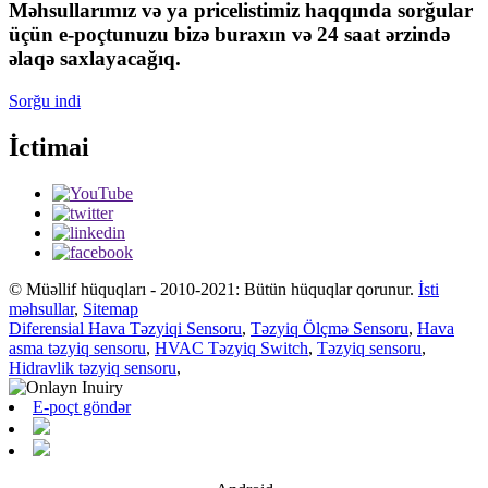
Məhsullarımız və ya pricelistimiz haqqında sorğular
üçün e-poçtunuzu bizə buraxın və 24 saat ərzində
əlaqə saxlayacağıq.
Sorğu indi
İctimai
© Müəllif hüquqları - 2010-2021: Bütün hüquqlar qorunur.
İsti
məhsullar
,
Sitemap
Diferensial Hava Təzyiqi Sensoru
,
Təzyiq Ölçmə Sensoru
,
Hava
asma təzyiq sensoru
,
HVAC Təzyiq Switch
,
Təzyiq sensoru
,
Hidravlik təzyiq sensoru
,
E-poçt göndər