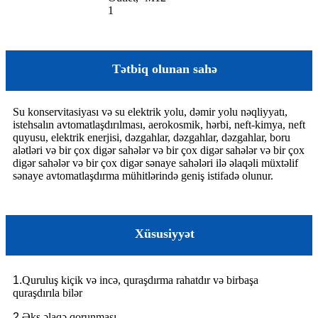
1
Tətbiq olunan sahə
Su konservitasiyası və su elektrik yolu, dəmir yolu nəqliyyatı,
istehsalın avtomatlaşdırılması, aerokosmik, hərbi, neft-kimya, neft
quyusu, elektrik enerjisi, dəzgahlar, dəzgahlar, dəzgahlar, boru
alətləri və bir çox digər sahələr və bir çox digər sahələr və bir çox
digər sahələr və bir çox digər sənaye sahələri ilə əlaqəli müxtəlif
sənaye avtomatlaşdırma mühitlərində geniş istifadə olunur.
Xüsusiyyət
1.
Quruluş kiçik və incə, quraşdırma rahatdır və birbaşa
quraşdırıla bilər
2.
Əks əlaqə qorunması